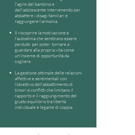
l'agire del bambino e
dell'adolescente intervenendo per
abbattere i disagi familiari e
raggiungere l'armonia.
Il riscoprire la motivazione e
l'autostima
che sembrano essere
perdute per poter tornare a
guardare alla propria vita come
un'insieme di opportunità da
cogliere.
La gestione ottimale delle relazioni
affettive e sentimentali con
l'obiettivo dell'abbattimento di
timori e conflitti che limitano il
rapporto e il raggiungimento del
giusto equilibrio tra libertà
individuale e legame di coppia.