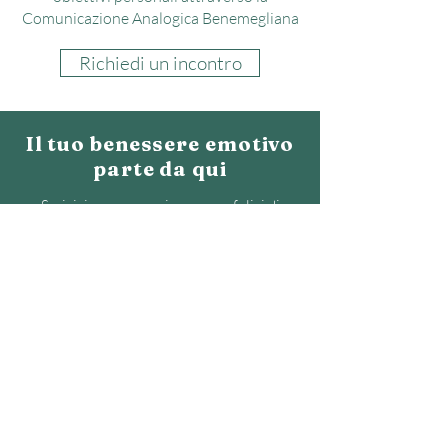
Comunicazione Analogica Benemegliana
Richiedi un incontro
Il tuo benessere emotivo
parte da qui
Scrivici un messaggio, saremo felici di
fornirti il supporto necessario!
Contattaci
MILANO • ROMA • ONLINE
Numero Verde gratuito
800.33.33.77
info@centroipnosidinamica.it
Compila il form con i tuoi dati,