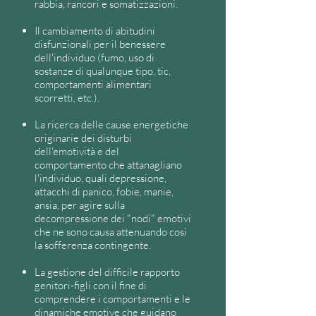
rabbia, rancori e somatizzazioni.
Il cambiamento di abitudini
disfunzionali per il benessere
dell'individuo
(fumo, uso di
sostanze di qualunque tipo, tic,
comportamenti alimentari
scorretti, etc.).
La ricerca delle cause energetiche
originarie dei disturbi
dell'emotività e del
comportamento
che attanagliano
l'individuo, quali depressione,
attacchi di panico, fobie, manie,
ansia, per agire sulla
decompressione dei "nodi" emotivi
che ne sono causa attenuando così
la sofferenza contingente.
La gestione del difficile rapporto
genitori-figli con il fine di
comprendere i comportamenti e le
dinamiche emotive che guidano