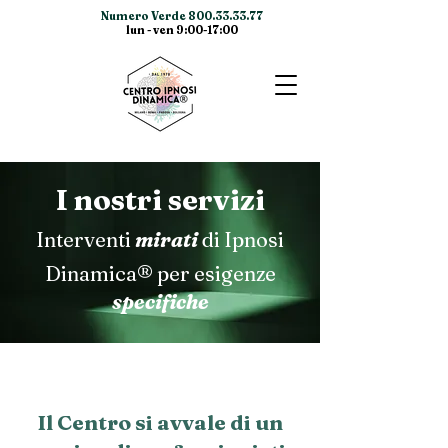
Numero Verde
800.33.33.77
lun - ven 9:00-17:00
I nostri servizi
Interventi
mirati
di Ipnosi
®
Dinamica
per esigenze
specifiche
Il Centro si avvale di un